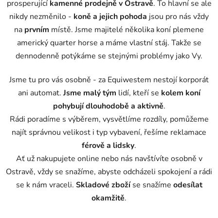
prosperující
kamenné prodejně v Ostravě
. To hlavní se ale
nikdy nezměnilo -
koně a jejich pohoda
jsou pro nás vždy
na
prvním
místě. Jsme majitelé několika koní plemene
americký quarter horse a máme vlastní stáj. Takže se
dennodenně potýkáme se stejnými problémy jako Vy.
Jsme tu pro vás osobně - za Equiwestem nestojí korporát
ani automat.
Jsme malý tým
lidí, kteří se
kolem koní
pohybují dlouhodobě a aktivně
.
Rádi poradíme s výběrem, vysvětlíme rozdíly, pomůžeme
najít správnou velikost i typ vybavení, řešíme reklamace
férově
a
lidsky
.
Ať už nakupujete online nebo nás navštívíte osobně v
Ostravě, vždy se snažíme, abyste odcházeli spokojení a rádi
se k nám vraceli.
Skladové zboží
se snažíme
odesílat
okamžitě
.